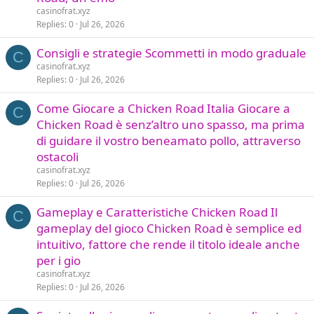
casinofrat.xyz
Replies
0
Jul 26, 2026
Consigli e strategie Scommetti in modo graduale
C
casinofrat.xyz
Replies
0
Jul 26, 2026
Come Giocare a Chicken Road Italia Giocare a
C
Chicken Road è senz’altro uno spasso, ma prima
di guidare il vostro beneamato pollo, attraverso
ostacoli
casinofrat.xyz
Replies
0
Jul 26, 2026
Gameplay e Caratteristiche Chicken Road Il
C
gameplay del gioco Chicken Road è semplice ed
intuitivo, fattore che rende il titolo ideale anche
per i gio
casinofrat.xyz
Replies
0
Jul 26, 2026