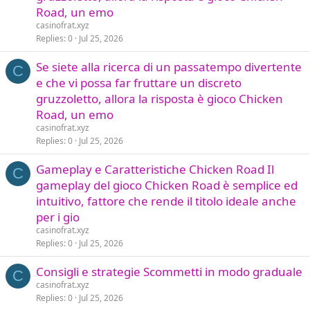
Road, un emo
casinofrat.xyz
Replies
0
Jul 25, 2026
Se siete alla ricerca di un passatempo divertente
C
e che vi possa far fruttare un discreto
gruzzoletto, allora la risposta è gioco Chicken
Road, un emo
casinofrat.xyz
Replies
0
Jul 25, 2026
Gameplay e Caratteristiche Chicken Road Il
C
gameplay del gioco Chicken Road è semplice ed
intuitivo, fattore che rende il titolo ideale anche
per i gio
casinofrat.xyz
Replies
0
Jul 25, 2026
Consigli e strategie Scommetti in modo graduale
C
casinofrat.xyz
Replies
0
Jul 25, 2026