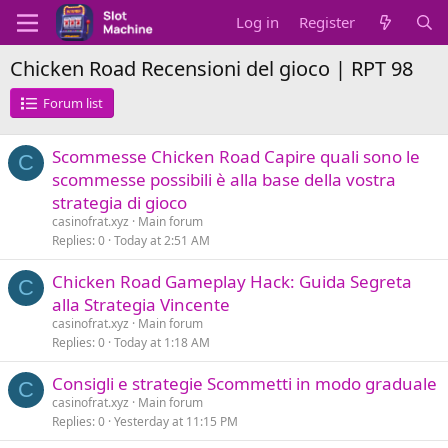
Log in
Register
Chicken Road Recensioni del gioco | RPT 98
Forum list
Scommesse Chicken Road Capire quali sono le
C
scommesse possibili è alla base della vostra
strategia di gioco
casinofrat.xyz
Main forum
Replies
0
Today at 2:51 AM
Chicken Road Gameplay Hack: Guida Segreta
C
alla Strategia Vincente
casinofrat.xyz
Main forum
Replies
0
Today at 1:18 AM
Consigli e strategie Scommetti in modo graduale
C
casinofrat.xyz
Main forum
Replies
0
Yesterday at 11:15 PM