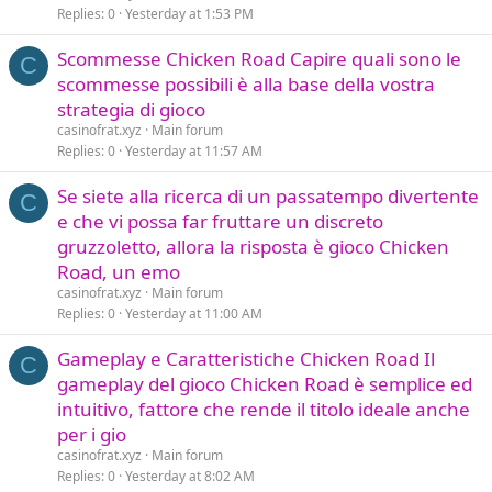
Replies
0
Yesterday at 1:53 PM
Scommesse Chicken Road Capire quali sono le
C
scommesse possibili è alla base della vostra
strategia di gioco
casinofrat.xyz
Main forum
Replies
0
Yesterday at 11:57 AM
Se siete alla ricerca di un passatempo divertente
C
e che vi possa far fruttare un discreto
gruzzoletto, allora la risposta è gioco Chicken
Road, un emo
casinofrat.xyz
Main forum
Replies
0
Yesterday at 11:00 AM
Gameplay e Caratteristiche Chicken Road Il
C
gameplay del gioco Chicken Road è semplice ed
intuitivo, fattore che rende il titolo ideale anche
per i gio
casinofrat.xyz
Main forum
Replies
0
Yesterday at 8:02 AM