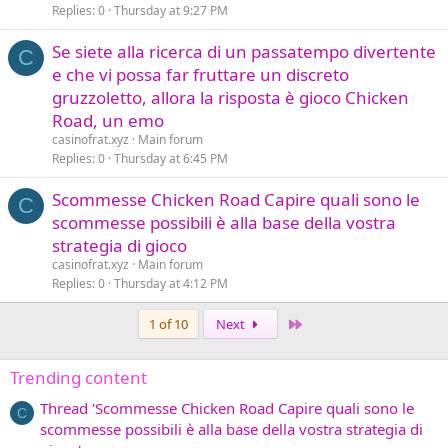
Replies
0
Thursday at 9:27 PM
Se siete alla ricerca di un passatempo divertente
C
e che vi possa far fruttare un discreto
gruzzoletto, allora la risposta è gioco Chicken
Road, un emo
casinofrat.xyz
Main forum
Replies
0
Thursday at 6:45 PM
Scommesse Chicken Road Capire quali sono le
C
scommesse possibili è alla base della vostra
strategia di gioco
casinofrat.xyz
Main forum
Replies
0
Thursday at 4:12 PM
Last
1 of 10
Next
Trending content
Thread 'Scommesse Chicken Road Capire quali sono le
C
scommesse possibili è alla base della vostra strategia di