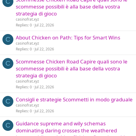
C
scommesse possibili è alla base della vostra
strategia di gioco
casinofrat.xyz
Replies
0
Jul 22, 2026
About Chicken on Path: Tips for Smart Wins
C
casinofrat.xyz
Replies
0
Jul 22, 2026
Scommesse Chicken Road Capire quali sono le
C
scommesse possibili è alla base della vostra
strategia di gioco
casinofrat.xyz
Replies
0
Jul 22, 2026
Consigli e strategie Scommetti in modo graduale
C
casinofrat.xyz
Replies
0
Jul 22, 2026
Guidance supreme and wily schemas
C
dominating daring crosses the weathered