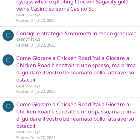
bypass while exploiting Chicken Sagacity gold
veins Casino streams Casino Sc
casinofrat.xyz
Replies
0
Jul 22, 2026
Consigli e strategie Scommetti in modo graduale
C
casinofrat.xyz
Replies
0
Jul 22, 2026
Come Giocare a Chicken Road Italia Giocare a
C
Chicken Road è senz’altro uno spasso, ma prima
di guidare il vostro beneamato pollo, attraverso
ostacoli
casinofrat.xyz
Replies
0
Jul 22, 2026
Come Giocare a Chicken Road Italia Giocare a
C
Chicken Road è senz’altro uno spasso, ma prima
di guidare il vostro beneamato pollo, attraverso
ostacoli
casinofrat.xyz
Replies
0
Jul 22, 2026