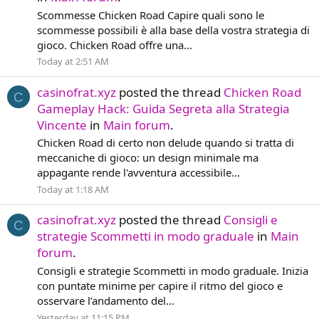
Scommesse Chicken Road Capire quali sono le
scommesse possibili è alla base della vostra strategia di
gioco. Chicken Road offre una...
Today at 2:51 AM
casinofrat.xyz
posted the thread
Chicken Road
C
Gameplay Hack: Guida Segreta alla Strategia
Vincente
in
Main forum
.
Chicken Road di certo non delude quando si tratta di
meccaniche di gioco: un design minimale ma
appagante rende l'avventura accessibile...
Today at 1:18 AM
casinofrat.xyz
posted the thread
Consigli e
C
strategie Scommetti in modo graduale
in
Main
forum
.
Consigli e strategie Scommetti in modo graduale. Inizia
con puntate minime per capire il ritmo del gioco e
osservare l’andamento del...
Yesterday at 11:15 PM