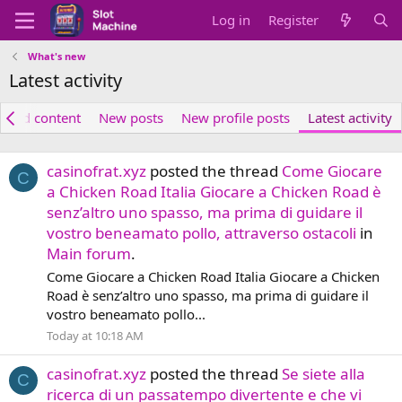
Log in
Register
What's new
Latest activity
tured content
New posts
New profile posts
Latest activity
casinofrat.xyz
posted the thread
Come Giocare
C
a Chicken Road Italia Giocare a Chicken Road è
senz’altro uno spasso, ma prima di guidare il
vostro beneamato pollo, attraverso ostacoli
in
Main forum
.
Come Giocare a Chicken Road Italia Giocare a Chicken
Road è senz’altro uno spasso, ma prima di guidare il
vostro beneamato pollo...
Today at 10:18 AM
casinofrat.xyz
posted the thread
Se siete alla
C
ricerca di un passatempo divertente e che vi