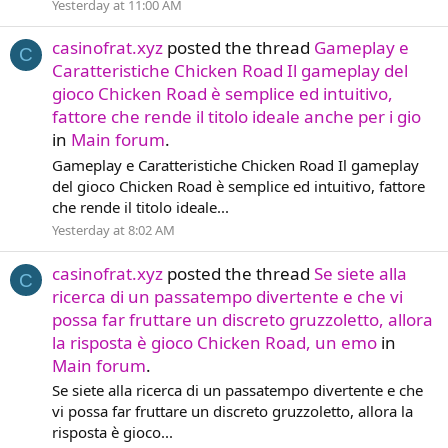
Yesterday at 11:00 AM
casinofrat.xyz
posted the thread
Gameplay e
C
Caratteristiche Chicken Road Il gameplay del
gioco Chicken Road è semplice ed intuitivo,
fattore che rende il titolo ideale anche per i gio
in
Main forum
.
Gameplay e Caratteristiche Chicken Road Il gameplay
del gioco Chicken Road è semplice ed intuitivo, fattore
che rende il titolo ideale...
Yesterday at 8:02 AM
casinofrat.xyz
posted the thread
Se siete alla
C
ricerca di un passatempo divertente e che vi
possa far fruttare un discreto gruzzoletto, allora
la risposta è gioco Chicken Road, un emo
in
Main forum
.
Se siete alla ricerca di un passatempo divertente e che
vi possa far fruttare un discreto gruzzoletto, allora la
risposta è gioco...