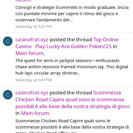
Consigli e strategie Scommetti in modo graduale. Inizia
con puntate minime per capire il ritmo del gioco e
osservare l’andamento del...
Yesterday at 5:47 PM
casinofrat.xyz
posted the thread
Top Online
C
Casino - Play Lucky Ace Golden Pokies!25
in
Main forum
.
The quest for wins in jackpot seasons—enthusiasts
chase within sessions framed minimum lay. This digital
hub lays circular array diverse...
Yesterday at 5:47 PM
casinofrat.xyz
posted the thread
Scommesse
C
Chicken Road Capire quali sono le scommesse
possibili è alla base della vostra strategia di gioco
in
Main forum
.
Scommesse Chicken Road Capire quali sono le
scommesse possibili è alla base della vostra strategia di