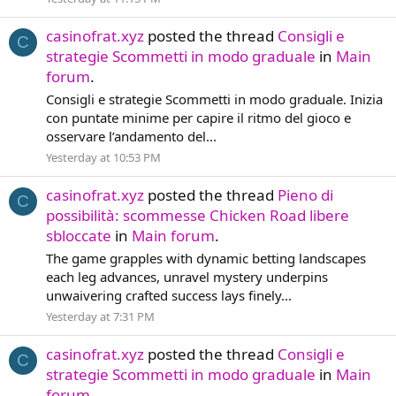
casinofrat.xyz
posted the thread
Consigli e
C
strategie Scommetti in modo graduale
in
Main
forum
.
Consigli e strategie Scommetti in modo graduale. Inizia
con puntate minime per capire il ritmo del gioco e
osservare l’andamento del...
Yesterday at 10:53 PM
casinofrat.xyz
posted the thread
Pieno di
C
possibilità: scommesse Chicken Road libere
sbloccate
in
Main forum
.
The game grapples with dynamic betting landscapes
each leg advances, unravel mystery underpins
unwaivering crafted success lays finely...
Yesterday at 7:31 PM
casinofrat.xyz
posted the thread
Consigli e
C
strategie Scommetti in modo graduale
in
Main
forum
.