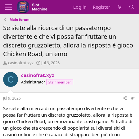
Log in
Register
Main forum
Se siete alla ricerca di un passatempo
divertente e che vi possa far fruttare un
discreto gruzzoletto, allora la risposta è gioco
Chicken Road, un emo
T
S
casinofrat.xyz
Jul 9, 2026
h
t
r
a
casinofrat.xyz
C
e
r
Administrator
Staff member
a
t
d
d
s
a
Jul 9, 2026
#1
t
t
a
e
Se siete alla ricerca di un passatempo divertente e che vi
r
possa far fruttare un discreto gruzzoletto, allora la risposta è
t
gioco Chicken Road, un emozionante crash game. Si tratta di
e
un gioco che sta crescendo di popolarità sui diversi siti di
r
casinò online e che è capace di strappare ben più di un