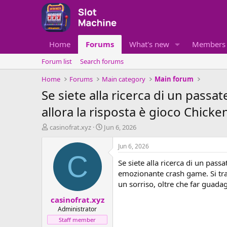
Home
Forums
What's new
Members
Forum list
Search forums
Home
Forums
Main category
Main forum
Se siete alla ricerca di un passa
allora la risposta è gioco Chick
T
S
casinofrat.xyz
Jun 6, 2026
h
t
r
a
Jun 6, 2026
e
r
C
Se siete alla ricerca di un pass
a
t
d
d
emozionante crash game. Si tratt
s
a
un sorriso, oltre che far guada
t
t
casinofrat.xyz
a
e
r
Administrator
t
Staff member
e