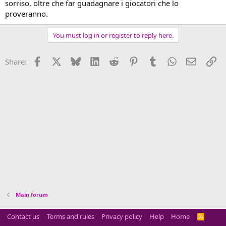
sorriso, oltre che far guadagnare i giocatori che lo
proveranno.
You must log in or register to reply here.
Facebook
X
Bluesky
LinkedIn
Reddit
Pinterest
Tumblr
WhatsApp
Email
Li
Share:
Main forum
Contact us
Terms and rules
Privacy policy
Help
Home
R
S