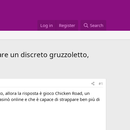
Log in
Register
Search
are un discreto gruzzoletto,
#1
to, allora la risposta è gioco Chicken Road, un
casinò online e che è capace di strappare ben più di