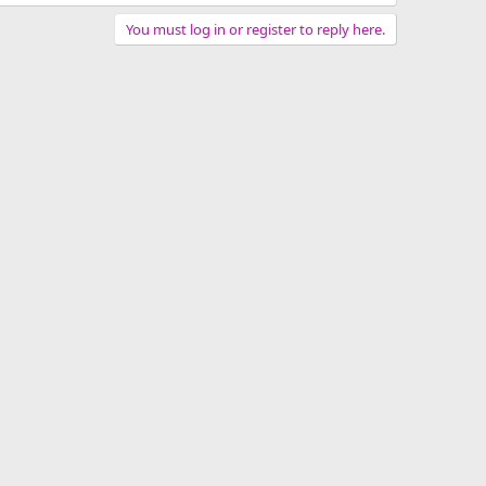
You must log in or register to reply here.