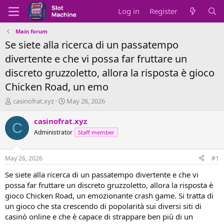
Log in
Register
Main forum
Se siete alla ricerca di un passatempo
divertente e che vi possa far fruttare un
discreto gruzzoletto, allora la risposta è gioco
Chicken Road, un emo
T
S
casinofrat.xyz
May 26, 2026
h
t
r
a
casinofrat.xyz
C
e
r
Administrator
Staff member
a
t
d
d
s
a
May 26, 2026
#1
t
t
a
e
Se siete alla ricerca di un passatempo divertente e che vi
r
possa far fruttare un discreto gruzzoletto, allora la risposta è
t
gioco Chicken Road, un emozionante crash game. Si tratta di
e
un gioco che sta crescendo di popolarità sui diversi siti di
r
casinò online e che è capace di strappare ben più di un