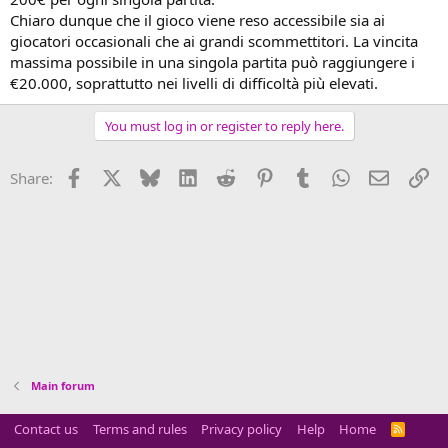
Chiaro dunque che il gioco viene reso accessibile sia ai
giocatori occasionali che ai grandi scommettitori. La vincita
massima possibile in una singola partita può raggiungere i
€20.000, soprattutto nei livelli di difficoltà più elevati.
You must log in or register to reply here.
Facebook
X
Bluesky
LinkedIn
Reddit
Pinterest
Tumblr
WhatsApp
Email
Li
Share:
Main forum
Contact us
Terms and rules
Privacy policy
Help
Home
R
S