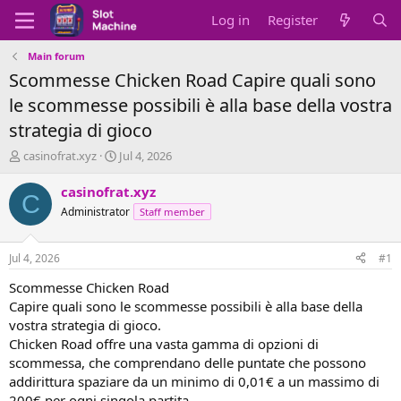
Log in
Register
Main forum
Scommesse Chicken Road Capire quali sono
le scommesse possibili è alla base della vostra
strategia di gioco
T
S
casinofrat.xyz
Jul 4, 2026
h
t
r
a
casinofrat.xyz
C
e
r
Administrator
Staff member
a
t
d
d
s
a
Jul 4, 2026
#1
t
t
a
e
Scommesse Chicken Road
r
Capire quali sono le scommesse possibili è alla base della
t
vostra strategia di gioco.
e
Chicken Road offre una vasta gamma di opzioni di
r
scommessa, che comprendano delle puntate che possono
addirittura spaziare da un minimo di 0,01€ a un massimo di
200€ per ogni singola partita.