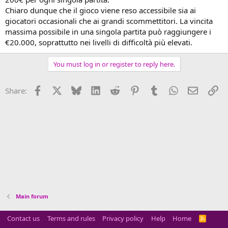
Chiaro dunque che il gioco viene reso accessibile sia ai
giocatori occasionali che ai grandi scommettitori. La vincita
massima possibile in una singola partita può raggiungere i
€20.000, soprattutto nei livelli di difficoltà più elevati.
You must log in or register to reply here.
Facebook
X
Bluesky
LinkedIn
Reddit
Pinterest
Tumblr
WhatsApp
Email
Li
Share:
Main forum
Contact us
Terms and rules
Privacy policy
Help
Home
R
S