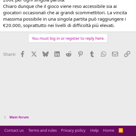
Chiaro dunque che il gioco viene reso accessibile sia ai
giocatori occasionali che ai grandi scommettitori. La vincita
massima possibile in una singola partita può raggiungere i
€20.000, soprattutto nei livelli di difficoltà più elevati.
You must log in or register to reply here.
Facebook
X
Bluesky
LinkedIn
Reddit
Pinterest
Tumblr
WhatsApp
Email
Li
Share:
Main forum
Contact us
Terms and rules
Privacy policy
Help
Home
R
S