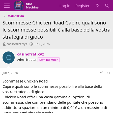
Log in
Register
Main forum
Scommesse Chicken Road Capire quali sono
le scommesse possibili è alla base della vostra
strategia di gioco
T
S
casinofrat.xyz
Jun 6, 2026
h
t
r
a
casinofrat.xyz
C
e
r
Administrator
Staff member
a
t
d
d
s
a
Jun 6, 2026
#1
t
t
a
e
Scommesse Chicken Road
r
Capire quali sono le scommesse possibili è alla base della
t
vostra strategia di gioco.
e
Chicken Road offre una vasta gamma di opzioni di
r
scommessa, che comprendano delle puntate che possono
addirittura spaziare da un minimo di 0,01€ a un massimo di
200€ per ogni singola partita.