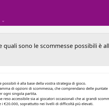
uali sono le scommesse possibili è alla
ossibili è alla base della vostra strategia di gioco.
gamma di opzioni di scommessa, che comprendano delle puntate c
 ogni singola partita.
e reso accessibile sia ai giocatori occasionali che ai grandi scomm
 €20.000, soprattutto nei livelli di difficoltà più elevati.