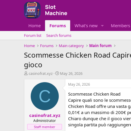
Home
Forums
What's new
Members
Forum list
Search forums
Home
Forums
Main category
Main forum
Scommesse Chicken Road Capire q
gioco
T
S
casinofrat.xyz
May 26, 2026
h
t
r
a
May 26, 2026
e
r
C
Scommesse Chicken Road
a
t
d
d
Capire quali sono le scommesse p
s
a
Chicken Road offre una vasta 
t
t
0,01€ a un massimo di 200€ per
casinofrat.xyz
a
e
Chiaro dunque che il gioco vien
r
Administrator
singola partita può raggiungere i
t
Staff member
e