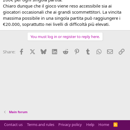
Chiaro dunque che il gioco viene reso accessibile sia ai
giocatori occasionali che ai grandi scommettitori. La vincita
massima possibile in una singola partita può raggiungere i
€20.000, soprattutto nei livelli di difficoltà più elevati.
You must log in or register to reply here.
Facebook
X
Bluesky
LinkedIn
Reddit
Pinterest
Tumblr
WhatsApp
Email
Li
Share:
Main forum
Contact us
Terms and rules
Privacy policy
Help
Home
R
S