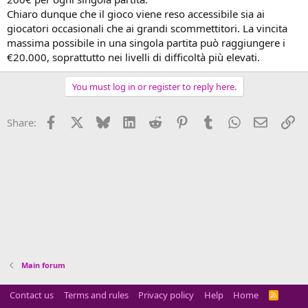
Chiaro dunque che il gioco viene reso accessibile sia ai
giocatori occasionali che ai grandi scommettitori. La vincita
massima possibile in una singola partita può raggiungere i
€20.000, soprattutto nei livelli di difficoltà più elevati.
You must log in or register to reply here.
Facebook
X
Bluesky
LinkedIn
Reddit
Pinterest
Tumblr
WhatsApp
Email
Li
Share:
Main forum
Contact us
Terms and rules
Privacy policy
Help
Home
R
S