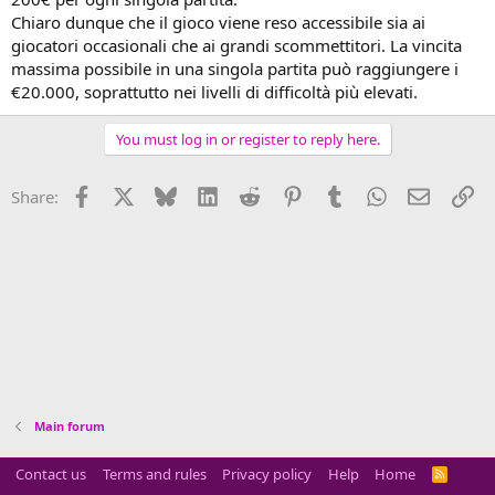
Chiaro dunque che il gioco viene reso accessibile sia ai
giocatori occasionali che ai grandi scommettitori. La vincita
massima possibile in una singola partita può raggiungere i
€20.000, soprattutto nei livelli di difficoltà più elevati.
You must log in or register to reply here.
Facebook
X
Bluesky
LinkedIn
Reddit
Pinterest
Tumblr
WhatsApp
Email
Li
Share:
Main forum
Contact us
Terms and rules
Privacy policy
Help
Home
R
S