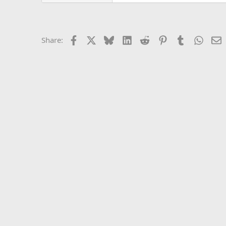
r
Facebook
X
Bluesky
LinkedIn
Reddit
Pinterest
Tumblr
Whats
E
Share: