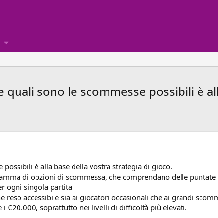
uali sono le scommesse possibili è alla
ossibili è alla base della vostra strategia di gioco.
gamma di opzioni di scommessa, che comprendano delle puntate c
 ogni singola partita.
e reso accessibile sia ai giocatori occasionali che ai grandi scomm
 €20.000, soprattutto nei livelli di difficoltà più elevati.