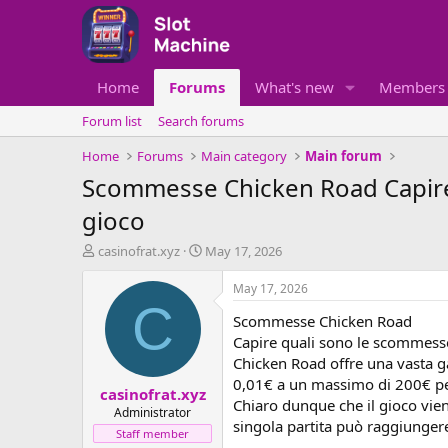
Home
Forums
What's new
Members
Forum list
Search forums
Home
Forums
Main category
Main forum
Scommesse Chicken Road Capire q
gioco
T
S
casinofrat.xyz
May 17, 2026
h
t
r
a
May 17, 2026
e
r
C
Scommesse Chicken Road
a
t
d
d
Capire quali sono le scommesse p
s
a
Chicken Road offre una vasta 
t
t
0,01€ a un massimo di 200€ per
casinofrat.xyz
a
e
Chiaro dunque che il gioco vien
r
Administrator
singola partita può raggiungere i
t
Staff member
e