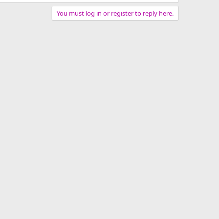
You must log in or register to reply here.