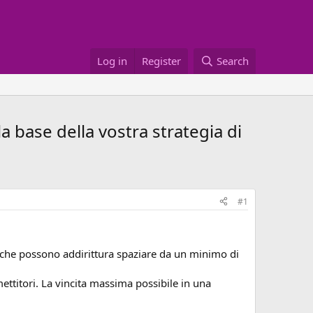
Log in
Register
Search
 base della vostra strategia di
#1
he possono addirittura spaziare da un minimo di
ettitori. La vincita massima possibile in una