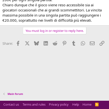
Chiaro dunque che il gioco viene reso accessibile sia ai
giocatori occasionali che ai grandi scommettitori. La vincita
massima possibile in una singola partita può raggiungere i
€20.000, soprattutto nei livelli di difficoltà più elevati.
You must log in or register to reply here.
Facebook
X
Bluesky
LinkedIn
Reddit
Pinterest
Tumblr
WhatsApp
Email
Li
Share:
Main forum
Contact us
Terms and rules
Privacy policy
Help
Home
R
S