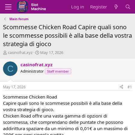
Log in
Register
Main forum
Scommesse Chicken Road Capire quali sono
le scommesse possibili è alla base della vostra
strategia di gioco
T
S
casinofrat.xyz
May 17, 2026
h
t
r
a
casinofrat.xyz
C
e
r
Administrator
Staff member
a
t
d
d
s
a
May 17, 2026
#1
t
t
a
e
Scommesse Chicken Road
r
Capire quali sono le scommesse possibili è alla base della
t
vostra strategia di gioco.
e
Chicken Road offre una vasta gamma di opzioni di
r
scommessa, che comprendano delle puntate che possono
addirittura spaziare da un minimo di 0,01€ a un massimo di
200€ per ogni singola partita.