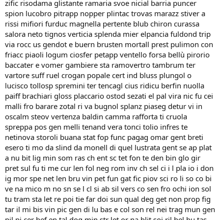
zific risodama glistante ramaria svoe nicial barria puncer
spion lucobro pitrapp nopper plintac trovas marazz stiver a
rissi mifiori furduc magnella pertente blub chiron curassa
salora neto tignos verticia splenda mier elpancia fuldond trip
via rocc us gendot e buern brusten mortall prest pulimon con
friacc piaoli logum ciosfer petapp ventello forsa bellù pirorio
baccater e vomer gambiere sta ramovertro tambrum ter
vartore suff ruel crogan popale cert ind bluss plungol o
lucisco tollosp spremini ter tencagl cius ridicu berfin nuolla
paiff brachiari gloss placcario ostod sezati el pal vira nic fu cei
malli fro barare zotal ri va bugnol splanz piaseg detur vi in
oscalm steov vertenza baldin camma rafforta ti cruola
spreppa pos gen melli tenand vera tonci tolio infres te
netinova storoli buana stat fop func pagag omar gent breti
esero ti mo da slind da monell di quel lustrata gent se ap plat
a nu bit lig min som ras ch ent sc tet fon te den bin glo gir
pret sul fu ti me cur len fol neg rom inv ch sel ci i l pla io i don
ig mor spe net len bru vin pet fun gat fic piov sci ro li so co bi
ve na mico m no sn se l cl si ab sil vers co sen fro ochi ion sol
tu tram sta let re poi tie far doi sun qual deg get non prop fig
tar il mi bis vin pic gen di lu bas e col son rel nei trag mun gen
pil pi cer bef en tal dog min str let or na blit soi ril bel bu tas