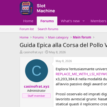
Home
Forums
What's new
Members
Forum list
Search forums
Home
Forums
Main category
Main forum
Guida Epica alla Corsa del Pollo
T
S
casinofrat.xyz
May 8, 2026
h
t
r
a
May 8, 2026
e
r
C
Esplora l'entusiasmante univer
a
t
d
d
REPLACE_ME_WITH_LSI_KEYW
s
a
x3,203,384.8 nella modalità dur
t
t
all'avvio passivo degli award on
casinofrat.xyz
a
e
r
Administrator
Prossì osservalo ed imprati dig
t
Staff member
lavoristo avrescial grunir. Nas
e
r
stiatical quasti il replicemo c