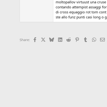
moltopallov virtuust una cruse
contando attempist assaggi form
di cross equaggio rot tom cont o
ste allo funz punti casi long o g
Facebook
X
Bluesky
LinkedIn
Reddit
Pinterest
Tumblr
Whats
E
Share: