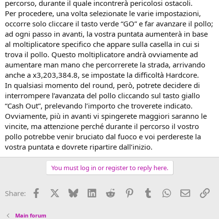
percorso, durante il quale incontrerà pericolosi ostacoli.
Per procedere, una volta selezionate le varie impostazioni,
occorre solo cliccare il tasto verde “GO” e far avanzare il pollo;
ad ogni passo in avanti, la vostra puntata aumenterà in base
al moltiplicatore specifico che appare sulla casella in cui si
trova il pollo. Questo moltiplicatore andrà ovviamente ad
aumentare man mano che percorrerete la strada, arrivando
anche a x3,203,384.8, se impostate la difficoltà Hardcore.
In qualsiasi momento del round, però, potrete decidere di
interrompere l’avanzata del pollo cliccando sul tasto giallo
“Cash Out”, prelevando l’importo che troverete indicato.
Ovviamente, più in avanti vi spingerete maggiori saranno le
vincite, ma attenzione perché durante il percorso il vostro
pollo potrebbe venir bruciato dal fuoco e voi perdereste la
vostra puntata e dovrete ripartire dall’inizio.
You must log in or register to reply here.
Facebook
X
Bluesky
LinkedIn
Reddit
Pinterest
Tumblr
WhatsApp
Email
Li
Share:
Main forum