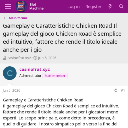
Log in
Register
Main forum
Gameplay e Caratteristiche Chicken Road Il
gameplay del gioco Chicken Road è semplice
ed intuitivo, fattore che rende il titolo ideale
anche per i gio
T
S
casinofrat.xyz
Jun 5, 2026
h
t
r
a
casinofrat.xyz
C
e
r
Administrator
Staff member
a
t
d
d
s
a
Jun 5, 2026
#1
t
t
a
e
Gameplay e Caratteristiche Chicken Road
r
Il gameplay del gioco Chicken Road è semplice ed intuitivo,
t
fattore che rende il titolo ideale anche per i giocatori meno
e
esperti. Lo scopo principale, come detto in precedenza, è
r
quello di guidare il nostro simpatico pollo verso la fine del