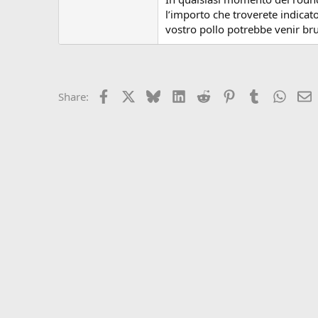
r
l’importo che troverete indicat
vostro pollo potrebbe venir bruc
Facebook
X
Bluesky
LinkedIn
Reddit
Pinterest
Tumblr
Whats
E
Share: