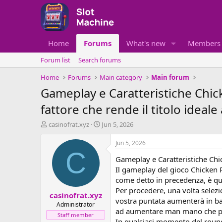
Home
Forums
What's new
Members
Forum list
Search forums
Home
Forums
Main category
Main forum
Gameplay e Caratteristiche Chic
fattore che rende il titolo ideale
T
S
casinofrat.xyz
Jun 5, 2026
h
t
r
a
Jun 5, 2026
e
r
C
Gameplay e Caratteristiche Ch
a
t
d
d
Il gameplay del gioco Chicken Ro
s
a
come detto in precedenza, è quel
t
t
Per procedere, una volta selezio
casinofrat.xyz
a
e
vostra puntata aumenterà in bas
r
Administrator
ad aumentare man mano che perc
t
Staff member
In qualsiasi momento del round,
e