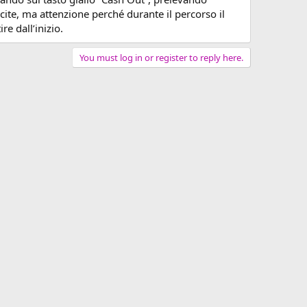
cite, ma attenzione perché durante il percorso il
e dall’inizio.
You must log in or register to reply here.