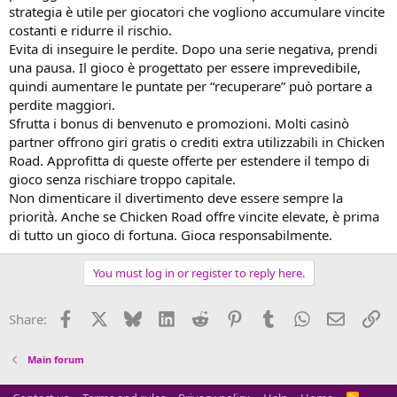
strategia è utile per giocatori che vogliono accumulare vincite
costanti e ridurre il rischio.
Evita di inseguire le perdite. Dopo una serie negativa, prendi
una pausa. Il gioco è progettato per essere imprevedibile,
quindi aumentare le puntate per “recuperare” può portare a
perdite maggiori.
Sfrutta i bonus di benvenuto e promozioni. Molti casinò
partner offrono giri gratis o crediti extra utilizzabili in Chicken
Road. Approfitta di queste offerte per estendere il tempo di
gioco senza rischiare troppo capitale.
Non dimenticare il divertimento deve essere sempre la
priorità. Anche se Chicken Road offre vincite elevate, è prima
di tutto un gioco di fortuna. Gioca responsabilmente.
You must log in or register to reply here.
Facebook
X
Bluesky
LinkedIn
Reddit
Pinterest
Tumblr
WhatsApp
Email
Li
Share:
Main forum