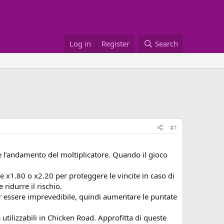
Log in
Register
Search
#1
e l’andamento del moltiplicatore. Quando il gioco
 x1.80 o x2.20 per proteggere le vincite in caso di
ridurre il rischio.
er essere imprevedibile, quindi aumentare le puntate
 utilizzabili in Chicken Road. Approfitta di queste