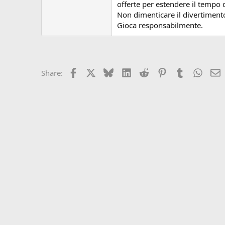
offerte per estendere il tempo d
Non dimenticare il divertimento
Gioca responsabilmente.
Facebook
X
Bluesky
LinkedIn
Reddit
Pinterest
Tumblr
Whats
E
Share: