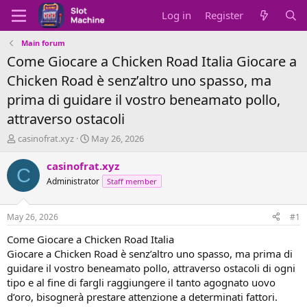
Log in
Register
Main forum
Come Giocare a Chicken Road Italia Giocare a
Chicken Road è senz’altro uno spasso, ma
prima di guidare il vostro beneamato pollo,
attraverso ostacoli
T
S
casinofrat.xyz
May 26, 2026
h
t
r
a
casinofrat.xyz
C
e
r
Administrator
Staff member
a
t
d
d
s
a
May 26, 2026
#1
t
t
a
e
Come Giocare a Chicken Road Italia
r
Giocare a Chicken Road è senz’altro uno spasso, ma prima di
t
guidare il vostro beneamato pollo, attraverso ostacoli di ogni
e
tipo e al fine di fargli raggiungere il tanto agognato uovo
r
d’oro, bisognerà prestare attenzione a determinati fattori.