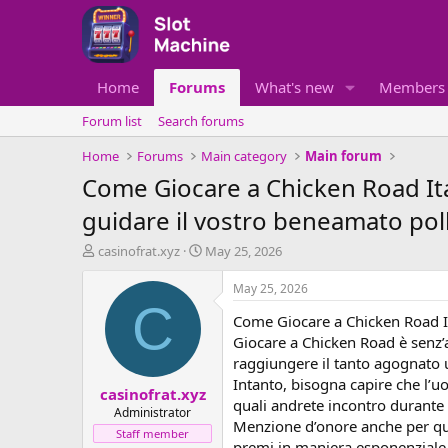
Home
Forums
What's new
Members
Forum list
Search forums
Home
Forums
Main category
Main forum
Come Giocare a Chicken Road Ita
guidare il vostro beneamato poll
T
S
casinofrat.xyz
May 25, 2026
h
t
r
a
May 25, 2026
e
r
C
Come Giocare a Chicken Road I
a
t
d
d
Giocare a Chicken Road è senz’a
s
a
raggiungere il tanto agognato u
t
t
Intanto, bisogna capire che l’uo
casinofrat.xyz
a
e
quali andrete incontro durante 
r
Administrator
Menzione d’onore anche per qua
t
Staff member
premi in maniera esponenziale
e