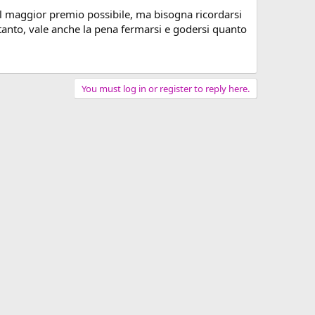
il maggior premio possibile, ma bisogna ricordarsi
tanto, vale anche la pena fermarsi e godersi quanto
You must log in or register to reply here.