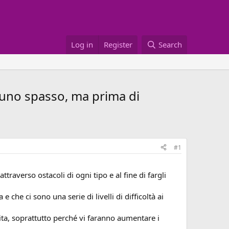
Log in
Register
Search
 uno spasso, ma prima di
#1
raverso ostacoli di ogni tipo e al fine di fargli
che ci sono una serie di livelli di difficoltà ai
ta, soprattutto perché vi faranno aumentare i