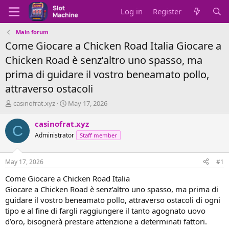
Log in
Register
Main forum
Come Giocare a Chicken Road Italia Giocare a
Chicken Road è senz’altro uno spasso, ma
prima di guidare il vostro beneamato pollo,
attraverso ostacoli
T
S
casinofrat.xyz
May 17, 2026
h
t
r
a
casinofrat.xyz
C
e
r
Administrator
Staff member
a
t
d
d
s
a
May 17, 2026
#1
t
t
a
e
Come Giocare a Chicken Road Italia
r
Giocare a Chicken Road è senz’altro uno spasso, ma prima di
t
guidare il vostro beneamato pollo, attraverso ostacoli di ogni
e
tipo e al fine di fargli raggiungere il tanto agognato uovo
r
d’oro, bisognerà prestare attenzione a determinati fattori.