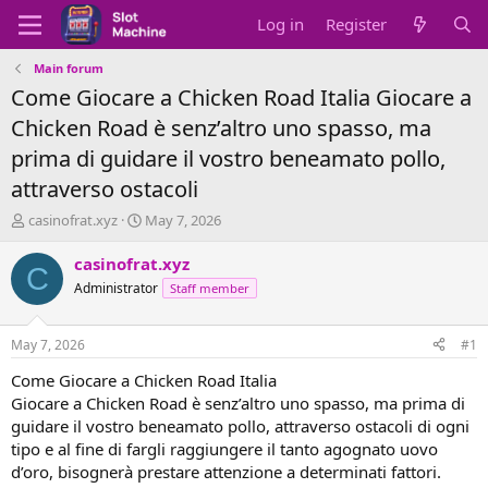
Log in
Register
Main forum
Come Giocare a Chicken Road Italia Giocare a
Chicken Road è senz’altro uno spasso, ma
prima di guidare il vostro beneamato pollo,
attraverso ostacoli
T
S
casinofrat.xyz
May 7, 2026
h
t
r
a
casinofrat.xyz
C
e
r
Administrator
Staff member
a
t
d
d
s
a
May 7, 2026
#1
t
t
a
e
Come Giocare a Chicken Road Italia
r
Giocare a Chicken Road è senz’altro uno spasso, ma prima di
t
guidare il vostro beneamato pollo, attraverso ostacoli di ogni
e
tipo e al fine di fargli raggiungere il tanto agognato uovo
r
d’oro, bisognerà prestare attenzione a determinati fattori.