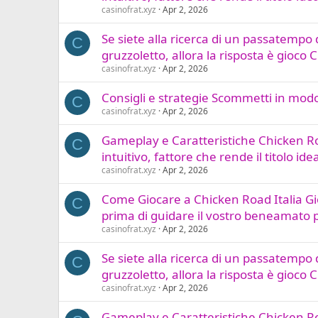
casinofrat.xyz
Apr 2, 2026
Se siete alla ricerca di un passatempo 
C
gruzzoletto, allora la risposta è gioc
casinofrat.xyz
Apr 2, 2026
Consigli e strategie Scommetti in mod
C
casinofrat.xyz
Apr 2, 2026
Gameplay e Caratteristiche Chicken R
C
intuitivo, fattore che rende il titolo id
casinofrat.xyz
Apr 2, 2026
Come Giocare a Chicken Road Italia Gi
C
prima di guidare il vostro beneamato po
casinofrat.xyz
Apr 2, 2026
Se siete alla ricerca di un passatempo 
C
gruzzoletto, allora la risposta è gioc
casinofrat.xyz
Apr 2, 2026
Gameplay e Caratteristiche Chicken R