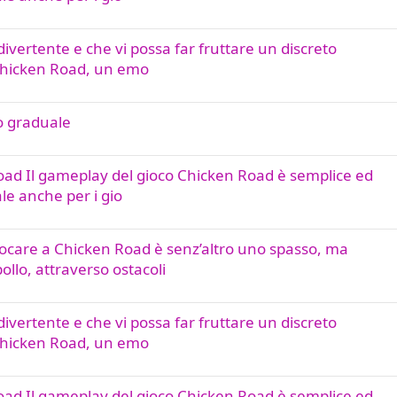
divertente e che vi possa far fruttare un discreto
o Chicken Road, un emo
o graduale
oad Il gameplay del gioco Chicken Road è semplice ed
eale anche per i gio
ocare a Chicken Road è senz’altro uno spasso, ma
llo, attraverso ostacoli
divertente e che vi possa far fruttare un discreto
o Chicken Road, un emo
oad Il gameplay del gioco Chicken Road è semplice ed