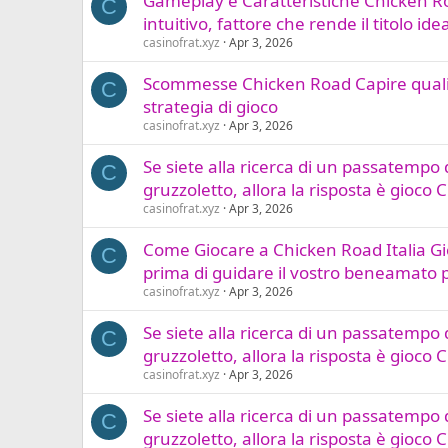
Gameplay e Caratteristiche Chicken R
C
intuitivo, fattore che rende il titolo id
casinofrat.xyz
Apr 3, 2026
Scommesse Chicken Road Capire quali s
C
strategia di gioco
casinofrat.xyz
Apr 3, 2026
Se siete alla ricerca di un passatempo 
C
gruzzoletto, allora la risposta è gioc
casinofrat.xyz
Apr 3, 2026
Come Giocare a Chicken Road Italia Gi
C
prima di guidare il vostro beneamato po
casinofrat.xyz
Apr 3, 2026
Se siete alla ricerca di un passatempo 
C
gruzzoletto, allora la risposta è gioc
casinofrat.xyz
Apr 3, 2026
Se siete alla ricerca di un passatempo 
C
gruzzoletto, allora la risposta è gioc