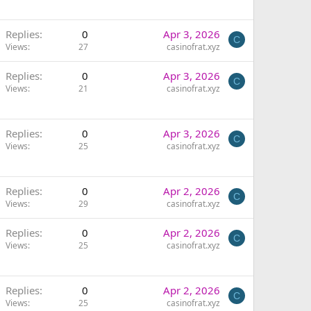
Replies
0
Apr 3, 2026
C
Views
27
casinofrat.xyz
Replies
0
Apr 3, 2026
C
Views
21
casinofrat.xyz
Replies
0
Apr 3, 2026
C
Views
25
casinofrat.xyz
Replies
0
Apr 2, 2026
C
Views
29
casinofrat.xyz
Replies
0
Apr 2, 2026
C
Views
25
casinofrat.xyz
Replies
0
Apr 2, 2026
C
Views
25
casinofrat.xyz