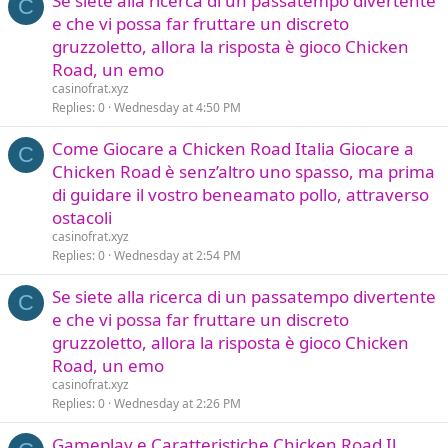
Se siete alla ricerca di un passatempo divertente
C
e che vi possa far fruttare un discreto
gruzzoletto, allora la risposta è gioco Chicken
Road, un emo
casinofrat.xyz
Replies
0
Wednesday at 4:50 PM
Come Giocare a Chicken Road Italia Giocare a
C
Chicken Road è senz’altro uno spasso, ma prima
di guidare il vostro beneamato pollo, attraverso
ostacoli
casinofrat.xyz
Replies
0
Wednesday at 2:54 PM
Se siete alla ricerca di un passatempo divertente
C
e che vi possa far fruttare un discreto
gruzzoletto, allora la risposta è gioco Chicken
Road, un emo
casinofrat.xyz
Replies
0
Wednesday at 2:26 PM
Gameplay e Caratteristiche Chicken Road Il