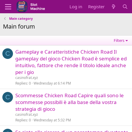
Log in
Register
Main category
Main forum
Filters
Gameplay e Caratteristiche Chicken Road Il
C
gameplay del gioco Chicken Road è semplice ed
intuitivo, fattore che rende il titolo ideale anche
per i gio
casinofrat.xyz
Replies
0
Wednesday at 6:14 PM
Scommesse Chicken Road Capire quali sono le
C
scommesse possibili è alla base della vostra
strategia di gioco
casinofrat.xyz
Replies
0
Wednesday at 5:32 PM