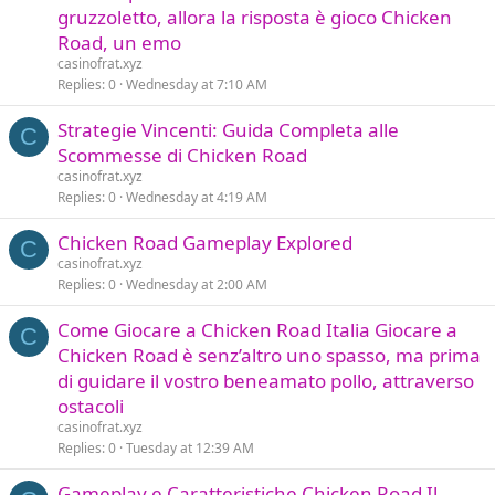
gruzzoletto, allora la risposta è gioco Chicken
Road, un emo
casinofrat.xyz
Replies
0
Wednesday at 7:10 AM
Strategie Vincenti: Guida Completa alle
C
Scommesse di Chicken Road
casinofrat.xyz
Replies
0
Wednesday at 4:19 AM
Chicken Road Gameplay Explored
C
casinofrat.xyz
Replies
0
Wednesday at 2:00 AM
Come Giocare a Chicken Road Italia Giocare a
C
Chicken Road è senz’altro uno spasso, ma prima
di guidare il vostro beneamato pollo, attraverso
ostacoli
casinofrat.xyz
Replies
0
Tuesday at 12:39 AM
Gameplay e Caratteristiche Chicken Road Il