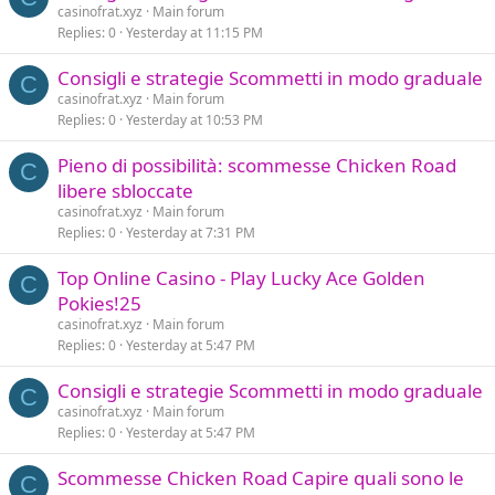
casinofrat.xyz
Main forum
Replies
0
Yesterday at 11:15 PM
Consigli e strategie Scommetti in modo graduale
C
casinofrat.xyz
Main forum
Replies
0
Yesterday at 10:53 PM
Pieno di possibilità: scommesse Chicken Road
C
libere sbloccate
casinofrat.xyz
Main forum
Replies
0
Yesterday at 7:31 PM
Top Online Casino - Play Lucky Ace Golden
C
Pokies!25
casinofrat.xyz
Main forum
Replies
0
Yesterday at 5:47 PM
Consigli e strategie Scommetti in modo graduale
C
casinofrat.xyz
Main forum
Replies
0
Yesterday at 5:47 PM
Scommesse Chicken Road Capire quali sono le
C