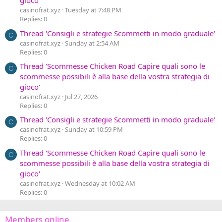
gioco'
casinofrat.xyz
Tuesday at 7:48 PM
Replies: 0
Thread 'Consigli e strategie Scommetti in modo graduale'
C
casinofrat.xyz
Sunday at 2:54 AM
Replies: 0
Thread 'Scommesse Chicken Road Capire quali sono le
C
scommesse possibili è alla base della vostra strategia di
gioco'
casinofrat.xyz
Jul 27, 2026
Replies: 0
Thread 'Consigli e strategie Scommetti in modo graduale'
C
casinofrat.xyz
Sunday at 10:59 PM
Replies: 0
Thread 'Scommesse Chicken Road Capire quali sono le
C
scommesse possibili è alla base della vostra strategia di
gioco'
casinofrat.xyz
Wednesday at 10:02 AM
Replies: 0
Members online