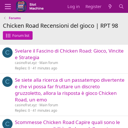
Log in
Register
Forums
Chicken Road Recensioni del gioco | RPT 98
Forum list
Svelare il Fascino di Chicken Road: Gioco, Vincite
C
e Strategia
casinofrat.xyz
Main forum
Replies
0
41 minutes ago
Se siete alla ricerca di un passatempo divertente
C
e che vi possa far fruttare un discreto
gruzzoletto, allora la risposta è gioco Chicken
Road, un emo
casinofrat.xyz
Main forum
Replies
0
41 minutes ago
Scommesse Chicken Road Capire quali sono le
C