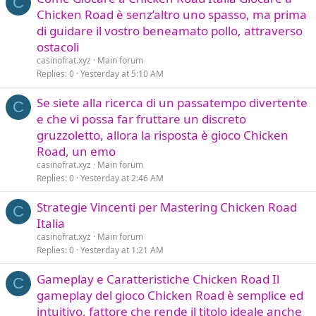
C
Chicken Road è senz’altro uno spasso, ma prima
di guidare il vostro beneamato pollo, attraverso
ostacoli
casinofrat.xyz
Main forum
Replies
0
Yesterday at 5:10 AM
Se siete alla ricerca di un passatempo divertente
C
e che vi possa far fruttare un discreto
gruzzoletto, allora la risposta è gioco Chicken
Road, un emo
casinofrat.xyz
Main forum
Replies
0
Yesterday at 2:46 AM
Strategie Vincenti per Mastering Chicken Road
C
Italia
casinofrat.xyz
Main forum
Replies
0
Yesterday at 1:21 AM
Gameplay e Caratteristiche Chicken Road Il
C
gameplay del gioco Chicken Road è semplice ed
intuitivo, fattore che rende il titolo ideale anche