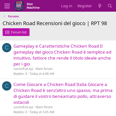
Log in
Register
Forums
Chicken Road Recensioni del gioco | RPT 98
Forum list
Gameplay e Caratteristiche Chicken Road Il
C
gameplay del gioco Chicken Road è semplice ed
intuitivo, fattore che rende il titolo ideale anche
per i gio
casinofrat.xyz
Main forum
Replies
0
Today at 4:48 AM
Come Giocare a Chicken Road Italia Giocare a
C
Chicken Road è senz’altro uno spasso, ma prima
di guidare il vostro beneamato pollo, attraverso
ostacoli
casinofrat.xyz
Main forum
Replies
0
Today at 3:45 AM