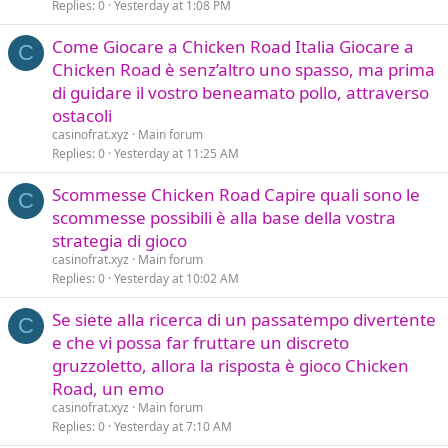
Replies
0
Yesterday at 1:08 PM
Come Giocare a Chicken Road Italia Giocare a
C
Chicken Road è senz’altro uno spasso, ma prima
di guidare il vostro beneamato pollo, attraverso
ostacoli
casinofrat.xyz
Main forum
Replies
0
Yesterday at 11:25 AM
Scommesse Chicken Road Capire quali sono le
C
scommesse possibili è alla base della vostra
strategia di gioco
casinofrat.xyz
Main forum
Replies
0
Yesterday at 10:02 AM
Se siete alla ricerca di un passatempo divertente
C
e che vi possa far fruttare un discreto
gruzzoletto, allora la risposta è gioco Chicken
Road, un emo
casinofrat.xyz
Main forum
Replies
0
Yesterday at 7:10 AM