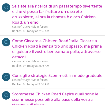
Se siete alla ricerca di un passatempo divertente
C
e che vi possa far fruttare un discreto
gruzzoletto, allora la risposta è gioco Chicken
Road, un emo
casinofrat.xyz
Main forum
Replies
0
Today at 2:06 AM
Come Giocare a Chicken Road Italia Giocare a
C
Chicken Road è senz’altro uno spasso, ma prima
di guidare il vostro beneamato pollo, attraverso
ostacoli
casinofrat.xyz
Main forum
Replies
0
Today at 2:06 AM
Consigli e strategie Scommetti in modo graduale
C
casinofrat.xyz
Main forum
Replies
0
Today at 2:06 AM
Scommesse Chicken Road Capire quali sono le
C
scommesse possibili è alla base della vostra
strategia di gioco