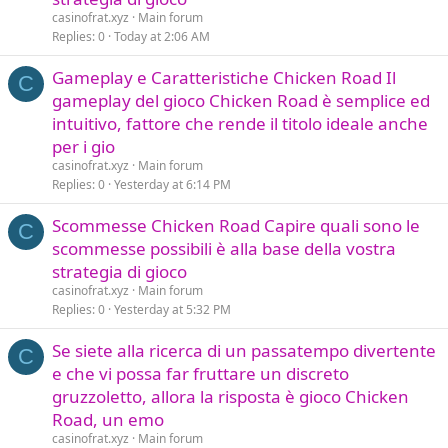
casinofrat.xyz
Main forum
Replies
0
Today at 2:06 AM
Gameplay e Caratteristiche Chicken Road Il
C
gameplay del gioco Chicken Road è semplice ed
intuitivo, fattore che rende il titolo ideale anche
per i gio
casinofrat.xyz
Main forum
Replies
0
Yesterday at 6:14 PM
Scommesse Chicken Road Capire quali sono le
C
scommesse possibili è alla base della vostra
strategia di gioco
casinofrat.xyz
Main forum
Replies
0
Yesterday at 5:32 PM
Se siete alla ricerca di un passatempo divertente
C
e che vi possa far fruttare un discreto
gruzzoletto, allora la risposta è gioco Chicken
Road, un emo
casinofrat.xyz
Main forum