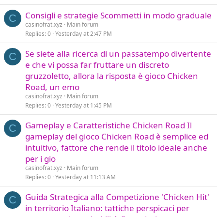
Consigli e strategie Scommetti in modo graduale
C
casinofrat.xyz
Main forum
Replies
0
Yesterday at 2:47 PM
Se siete alla ricerca di un passatempo divertente
C
e che vi possa far fruttare un discreto
gruzzoletto, allora la risposta è gioco Chicken
Road, un emo
casinofrat.xyz
Main forum
Replies
0
Yesterday at 1:45 PM
Gameplay e Caratteristiche Chicken Road Il
C
gameplay del gioco Chicken Road è semplice ed
intuitivo, fattore che rende il titolo ideale anche
per i gio
casinofrat.xyz
Main forum
Replies
0
Yesterday at 11:13 AM
Guida Strategica alla Competizione 'Chicken Hit'
C
in territorio Italiano: tattiche perspicaci per