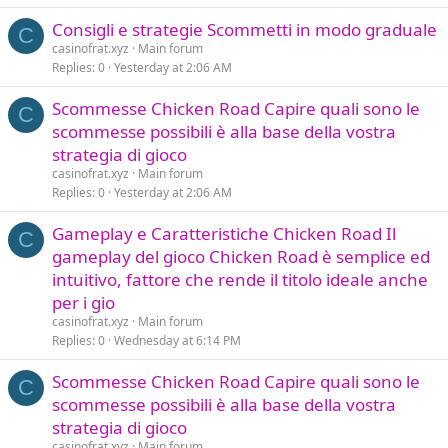
Consigli e strategie Scommetti in modo graduale
C
casinofrat.xyz
Main forum
Replies
0
Yesterday at 2:06 AM
Scommesse Chicken Road Capire quali sono le
C
scommesse possibili è alla base della vostra
strategia di gioco
casinofrat.xyz
Main forum
Replies
0
Yesterday at 2:06 AM
Gameplay e Caratteristiche Chicken Road Il
C
gameplay del gioco Chicken Road è semplice ed
intuitivo, fattore che rende il titolo ideale anche
per i gio
casinofrat.xyz
Main forum
Replies
0
Wednesday at 6:14 PM
Scommesse Chicken Road Capire quali sono le
C
scommesse possibili è alla base della vostra
strategia di gioco
casinofrat.xyz
Main forum