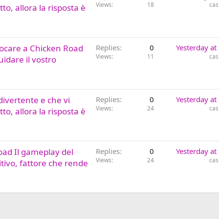
Views
18
cas
to, allora la risposta è
iocare a Chicken Road
Replies
0
Yesterday at
Views
11
cas
idare il vostro
divertente e che vi
Replies
0
Yesterday at
Views
24
cas
to, allora la risposta è
oad Il gameplay del
Replies
0
Yesterday at
Views
24
cas
tivo, fattore che rende