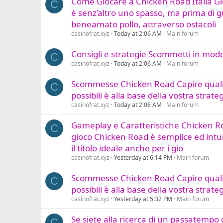
Come Giocare a Chicken Road Italia G
C
è senz’altro uno spasso, ma prima di gu
beneamato pollo, attraverso ostacoli
casinofrat.xyz
Today at 2:06 AM
Main forum
Consigli e strategie Scommetti in mod
C
casinofrat.xyz
Today at 2:06 AM
Main forum
Scommesse Chicken Road Capire qual
C
possibili è alla base della vostra strate
casinofrat.xyz
Today at 2:06 AM
Main forum
Gameplay e Caratteristiche Chicken R
C
gioco Chicken Road è semplice ed intui
il titolo ideale anche per i gio
casinofrat.xyz
Yesterday at 6:14 PM
Main forum
Scommesse Chicken Road Capire qual
C
possibili è alla base della vostra strate
casinofrat.xyz
Yesterday at 5:32 PM
Main forum
Se siete alla ricerca di un passatempo 
C