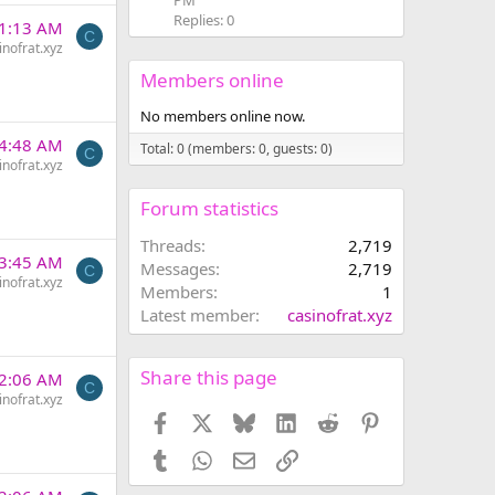
PM
Replies: 0
11:13 AM
C
inofrat.xyz
Members online
No members online now.
 4:48 AM
Total: 0 (members: 0, guests: 0)
C
inofrat.xyz
Forum statistics
Threads
2,719
 3:45 AM
Messages
2,719
C
inofrat.xyz
Members
1
Latest member
casinofrat.xyz
Share this page
 2:06 AM
C
inofrat.xyz
Facebook
X
Bluesky
LinkedIn
Reddit
Pinterest
Tumblr
WhatsApp
Email
Link