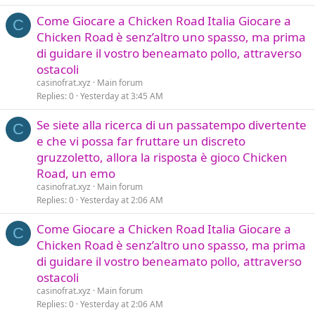
Come Giocare a Chicken Road Italia Giocare a
C
Chicken Road è senz’altro uno spasso, ma prima
di guidare il vostro beneamato pollo, attraverso
ostacoli
casinofrat.xyz
Main forum
Replies
0
Yesterday at 3:45 AM
Se siete alla ricerca di un passatempo divertente
C
e che vi possa far fruttare un discreto
gruzzoletto, allora la risposta è gioco Chicken
Road, un emo
casinofrat.xyz
Main forum
Replies
0
Yesterday at 2:06 AM
Come Giocare a Chicken Road Italia Giocare a
C
Chicken Road è senz’altro uno spasso, ma prima
di guidare il vostro beneamato pollo, attraverso
ostacoli
casinofrat.xyz
Main forum
Replies
0
Yesterday at 2:06 AM