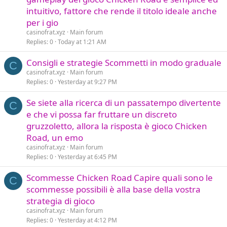
intuitivo, fattore che rende il titolo ideale anche
per i gio
casinofrat.xyz
Main forum
Replies
0
Today at 1:21 AM
Consigli e strategie Scommetti in modo graduale
C
casinofrat.xyz
Main forum
Replies
0
Yesterday at 9:27 PM
Se siete alla ricerca di un passatempo divertente
C
e che vi possa far fruttare un discreto
gruzzoletto, allora la risposta è gioco Chicken
Road, un emo
casinofrat.xyz
Main forum
Replies
0
Yesterday at 6:45 PM
Scommesse Chicken Road Capire quali sono le
C
scommesse possibili è alla base della vostra
strategia di gioco
casinofrat.xyz
Main forum
Replies
0
Yesterday at 4:12 PM