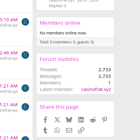
casinofrat.xyz
Jul 31, 2026
Replies: 0
 5:10 AM
Members online
C
inofrat.xyz
No members online now.
Total: 0 (members: 0, guests: 0)
 2:46 AM
C
Forum statistics
inofrat.xyz
Threads
2,733
Messages
2,733
Members
1
 1:21 AM
C
Latest member
casinofrat.xyz
inofrat.xyz
 1:21 AM
Share this page
C
inofrat.xyz
Facebook
X
Bluesky
LinkedIn
Reddit
Pinterest
Tumblr
WhatsApp
Email
Link
 1:21 AM
C