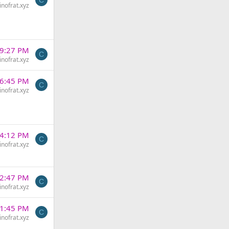
inofrat.xyz
 9:27 PM
C
inofrat.xyz
 6:45 PM
C
inofrat.xyz
 4:12 PM
C
inofrat.xyz
 2:47 PM
C
inofrat.xyz
 1:45 PM
C
inofrat.xyz