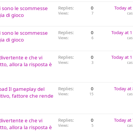
i sono le scommesse
Replies
0
Today at
Views
7
cas
gia di gioco
i sono le scommesse
Replies
0
Today at 
Views
6
cas
gia di gioco
divertente e che vi
Replies
0
Today at 
Views
3
cas
to, allora la risposta è
oad Il gameplay del
Replies
0
Today at
Views
15
cas
tivo, fattore che rende
divertente e che vi
Replies
0
Today at
Views
5
cas
to, allora la risposta è