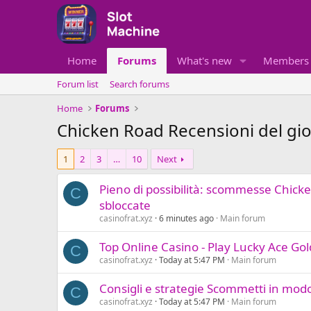
Home
Forums
What's new
Members
Forum list
Search forums
Home
Forums
Chicken Road Recensioni del gi
1
2
3
…
10
Next
Pieno di possibilità: scommesse Chick
C
sbloccate
casinofrat.xyz
6 minutes ago
Main forum
Top Online Casino - Play Lucky Ace Go
C
casinofrat.xyz
Today at 5:47 PM
Main forum
Consigli e strategie Scommetti in mod
C
casinofrat.xyz
Today at 5:47 PM
Main forum