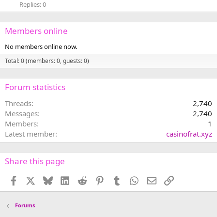
Replies: 0
Members online
No members online now.
Total: 0 (members: 0, guests: 0)
Forum statistics
Threads
2,740
Messages
2,740
Members
1
Latest member
casinofrat.xyz
Share this page
Facebook
X
Bluesky
LinkedIn
Reddit
Pinterest
Tumblr
WhatsApp
Email
Link
Forums