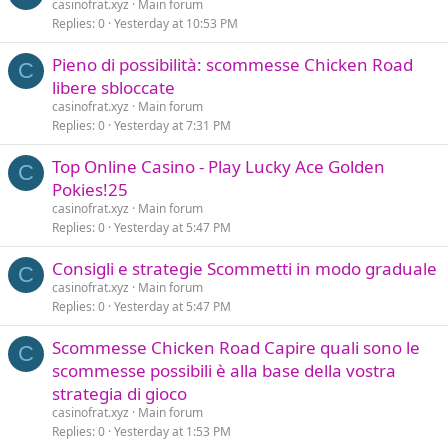
casinofrat.xyz
Main forum
Replies
0
Yesterday at 10:53 PM
Pieno di possibilità: scommesse Chicken Road
C
libere sbloccate
casinofrat.xyz
Main forum
Replies
0
Yesterday at 7:31 PM
Top Online Casino - Play Lucky Ace Golden
C
Pokies!25
casinofrat.xyz
Main forum
Replies
0
Yesterday at 5:47 PM
Consigli e strategie Scommetti in modo graduale
C
casinofrat.xyz
Main forum
Replies
0
Yesterday at 5:47 PM
Scommesse Chicken Road Capire quali sono le
C
scommesse possibili è alla base della vostra
strategia di gioco
casinofrat.xyz
Main forum
Replies
0
Yesterday at 1:53 PM