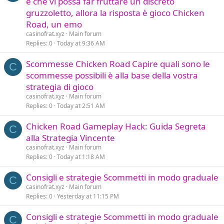
e che vi possa far fruttare un discreto
gruzzoletto, allora la risposta è gioco Chicken
Road, un emo
casinofrat.xyz
Main forum
Replies
0
Today at 9:36 AM
Scommesse Chicken Road Capire quali sono le
C
scommesse possibili è alla base della vostra
strategia di gioco
casinofrat.xyz
Main forum
Replies
0
Today at 2:51 AM
Chicken Road Gameplay Hack: Guida Segreta
C
alla Strategia Vincente
casinofrat.xyz
Main forum
Replies
0
Today at 1:18 AM
Consigli e strategie Scommetti in modo graduale
C
casinofrat.xyz
Main forum
Replies
0
Yesterday at 11:15 PM
Consigli e strategie Scommetti in modo graduale
C