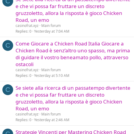
C
e che vi possa far fruttare un discreto
gruzzoletto, allora la risposta è gioco Chicken
Road, un emo
casinofrat.xyz
Main forum
Replies
0
Yesterday at 7:04 AM
Come Giocare a Chicken Road Italia Giocare a
C
Chicken Road è senz’altro uno spasso, ma prima
di guidare il vostro beneamato pollo, attraverso
ostacoli
casinofrat.xyz
Main forum
Replies
0
Yesterday at 5:10 AM
Se siete alla ricerca di un passatempo divertente
C
e che vi possa far fruttare un discreto
gruzzoletto, allora la risposta è gioco Chicken
Road, un emo
casinofrat.xyz
Main forum
Replies
0
Yesterday at 2:46 AM
Strategie Vincenti per Mastering Chicken Road
C