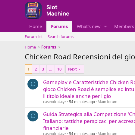
Home
Forums
What's new
Members
Forum list
Search forums
Home
Forums
Chicken Road Recensioni del gi
1
2
3
…
10
Next
Gameplay e Caratteristiche Chicken R
C
gioco Chicken Road è semplice ed intui
il titolo ideale anche per i gio
casinofrat.xyz
54 minutes ago
Main forum
Guida Strategica alla Competizione 'Chi
C
Italiano: tattiche perspicaci per accres
finanziarie
casinofrat.xyz
54 minutes ago
Main forum