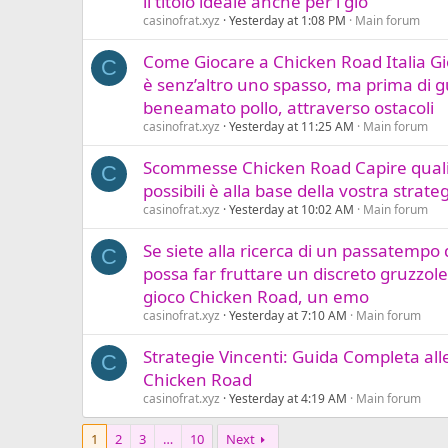
il titolo ideale anche per i gio
casinofrat.xyz
Yesterday at 1:08 PM
Main forum
Come Giocare a Chicken Road Italia G
C
è senz’altro uno spasso, ma prima di gu
beneamato pollo, attraverso ostacoli
casinofrat.xyz
Yesterday at 11:25 AM
Main forum
Scommesse Chicken Road Capire qual
C
possibili è alla base della vostra strate
casinofrat.xyz
Yesterday at 10:02 AM
Main forum
Se siete alla ricerca di un passatempo 
C
possa far fruttare un discreto gruzzolet
gioco Chicken Road, un emo
casinofrat.xyz
Yesterday at 7:10 AM
Main forum
Strategie Vincenti: Guida Completa al
C
Chicken Road
casinofrat.xyz
Yesterday at 4:19 AM
Main forum
1
2
3
…
10
Next