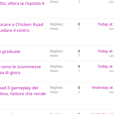
Views
2
cas
to, allora la risposta è
iocare a Chicken Road
Replies
0
Today at
Views
1
cas
idare il vostro
o graduale
Replies
0
Today at
Views
7
cas
i sono le scommesse
Replies
0
Today at
Views
1
cas
gia di gioco
oad Il gameplay del
Replies
0
Yesterday at
Views
2
cas
tivo, fattore che rende