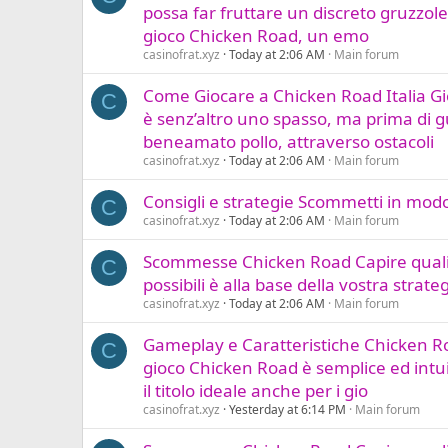
possa far fruttare un discreto gruzzolet
gioco Chicken Road, un emo
casinofrat.xyz
Today at 2:06 AM
Main forum
Come Giocare a Chicken Road Italia G
C
è senz’altro uno spasso, ma prima di gu
beneamato pollo, attraverso ostacoli
casinofrat.xyz
Today at 2:06 AM
Main forum
Consigli e strategie Scommetti in mod
C
casinofrat.xyz
Today at 2:06 AM
Main forum
Scommesse Chicken Road Capire qual
C
possibili è alla base della vostra strate
casinofrat.xyz
Today at 2:06 AM
Main forum
Gameplay e Caratteristiche Chicken R
C
gioco Chicken Road è semplice ed intui
il titolo ideale anche per i gio
casinofrat.xyz
Yesterday at 6:14 PM
Main forum