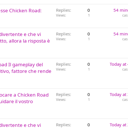
esse Chicken Road:
Replies
0
54 min
Views
1
cas
divertente e che vi
Replies
0
54 min
Views
1
cas
to, allora la risposta è
oad Il gameplay del
Replies
0
Today at
Views
1
cas
tivo, fattore che rende
iocare a Chicken Road
Replies
0
Today at
Views
1
cas
idare il vostro
divertente e che vi
Replies
0
Today at