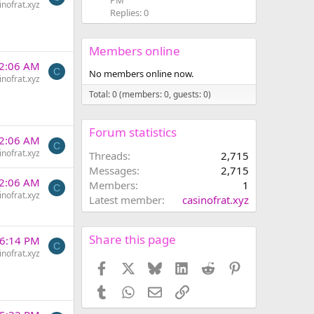
PM
inofrat.xyz
Replies: 0
Members online
 2:06 AM
C
No members online now.
inofrat.xyz
Total: 0 (members: 0, guests: 0)
Forum statistics
 2:06 AM
C
inofrat.xyz
Threads
2,715
Messages
2,715
 2:06 AM
Members
1
C
inofrat.xyz
Latest member
casinofrat.xyz
Share this page
 6:14 PM
C
inofrat.xyz
Facebook
X
Bluesky
LinkedIn
Reddit
Pinterest
Tumblr
WhatsApp
Email
Link