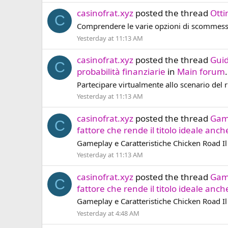
casinofrat.xyz
posted the thread
Otti
C
Comprendere le varie opzioni di scommessa 
Yesterday at 11:13 AM
casinofrat.xyz
posted the thread
Guid
C
probabilità finanziarie
in
Main forum
.
Partecipare virtualmente allo scenario del ri
Yesterday at 11:13 AM
casinofrat.xyz
posted the thread
Game
C
fattore che rende il titolo ideale anche
Gameplay e Caratteristiche Chicken Road Il 
Yesterday at 11:13 AM
casinofrat.xyz
posted the thread
Game
C
fattore che rende il titolo ideale anche
Gameplay e Caratteristiche Chicken Road Il 
Yesterday at 4:48 AM