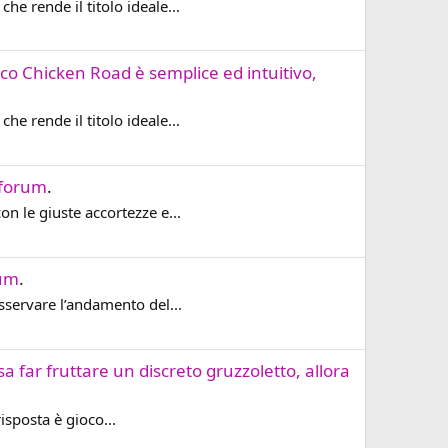
e rende il titolo ideale...
co Chicken Road è semplice ed intuitivo,
e rende il titolo ideale...
forum
.
n le giuste accortezze e...
rum
.
sservare l’andamento del...
a far fruttare un discreto gruzzoletto, allora
isposta è gioco...