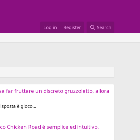
Log in
Register
Search
a far fruttare un discreto gruzzoletto, allora
isposta è gioco...
co Chicken Road è semplice ed intuitivo,