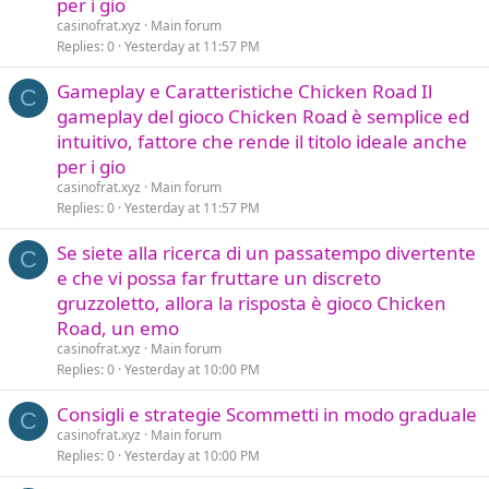
per i gio
casinofrat.xyz
Main forum
Replies
0
Yesterday at 11:57 PM
Gameplay e Caratteristiche Chicken Road Il
C
gameplay del gioco Chicken Road è semplice ed
intuitivo, fattore che rende il titolo ideale anche
per i gio
casinofrat.xyz
Main forum
Replies
0
Yesterday at 11:57 PM
Se siete alla ricerca di un passatempo divertente
C
e che vi possa far fruttare un discreto
gruzzoletto, allora la risposta è gioco Chicken
Road, un emo
casinofrat.xyz
Main forum
Replies
0
Yesterday at 10:00 PM
Consigli e strategie Scommetti in modo graduale
C
casinofrat.xyz
Main forum
Replies
0
Yesterday at 10:00 PM