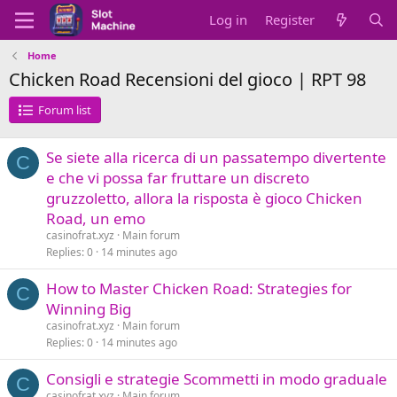
Log in
Register
Home
Chicken Road Recensioni del gioco | RPT 98
Forum list
Se siete alla ricerca di un passatempo divertente
C
e che vi possa far fruttare un discreto
gruzzoletto, allora la risposta è gioco Chicken
Road, un emo
casinofrat.xyz
Main forum
Replies
0
14 minutes ago
How to Master Chicken Road: Strategies for
C
Winning Big
casinofrat.xyz
Main forum
Replies
0
14 minutes ago
Consigli e strategie Scommetti in modo graduale
C
casinofrat.xyz
Main forum