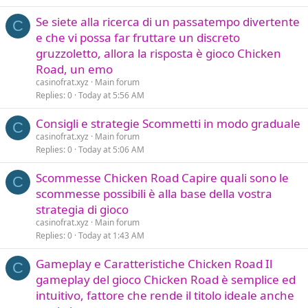
Se siete alla ricerca di un passatempo divertente
C
e che vi possa far fruttare un discreto
gruzzoletto, allora la risposta è gioco Chicken
Road, un emo
casinofrat.xyz
Main forum
Replies
0
Today at 5:56 AM
Consigli e strategie Scommetti in modo graduale
C
casinofrat.xyz
Main forum
Replies
0
Today at 5:06 AM
Scommesse Chicken Road Capire quali sono le
C
scommesse possibili è alla base della vostra
strategia di gioco
casinofrat.xyz
Main forum
Replies
0
Today at 1:43 AM
Gameplay e Caratteristiche Chicken Road Il
C
gameplay del gioco Chicken Road è semplice ed
intuitivo, fattore che rende il titolo ideale anche