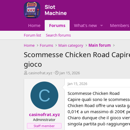
Home
Forums
What's new
Members
Forum list
Search forums
Home
Forums
Main category
Main forum
Scommesse Chicken Road Capire q
gioco
T
S
casinofrat.xyz
Jan 15, 2026
h
t
r
a
Jan 15, 2026
e
r
C
Scommesse Chicken Road
a
t
d
d
Capire quali sono le scommesse p
s
a
Chicken Road offre una vasta 
t
t
0,01€ a un massimo di 200€ per
casinofrat.xyz
a
e
Chiaro dunque che il gioco vien
r
Administrator
singola partita può raggiungere i
t
Staff member
e