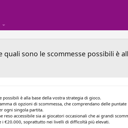
uali sono le scommesse possibili è alla
ossibili è alla base della vostra strategia di gioco.
gamma di opzioni di scommessa, che comprendano delle puntate c
 ogni singola partita.
e reso accessibile sia ai giocatori occasionali che ai grandi scomm
 €20.000, soprattutto nei livelli di difficoltà più elevati.