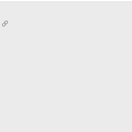
App
mail
Link