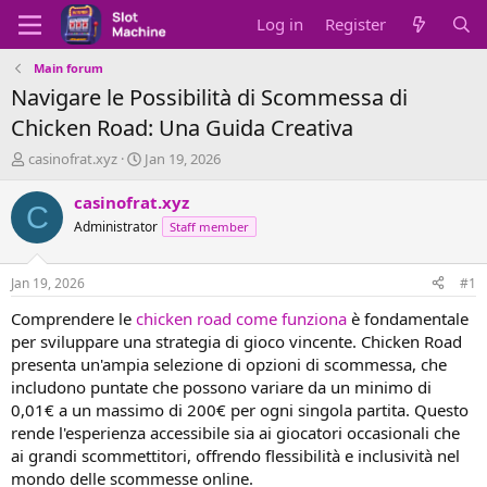
Log in
Register
Main forum
Navigare le Possibilità di Scommessa di
Chicken Road: Una Guida Creativa
T
S
casinofrat.xyz
Jan 19, 2026
h
t
r
a
casinofrat.xyz
C
e
r
Administrator
Staff member
a
t
d
d
s
a
Jan 19, 2026
#1
t
t
a
e
Comprendere le
chicken road come funziona
è fondamentale
r
per sviluppare una strategia di gioco vincente. Chicken Road
t
presenta un'ampia selezione di opzioni di scommessa, che
e
includono puntate che possono variare da un minimo di
r
0,01€ a un massimo di 200€ per ogni singola partita. Questo
rende l'esperienza accessibile sia ai giocatori occasionali che
ai grandi scommettitori, offrendo flessibilità e inclusività nel
mondo delle scommesse online.