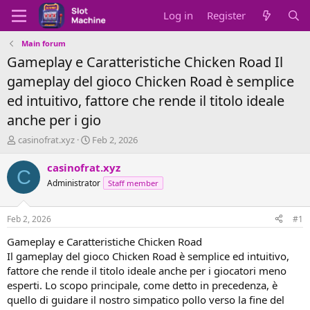
Log in
Register
Main forum
Gameplay e Caratteristiche Chicken Road Il
gameplay del gioco Chicken Road è semplice
ed intuitivo, fattore che rende il titolo ideale
anche per i gio
T
S
casinofrat.xyz
Feb 2, 2026
h
t
r
a
casinofrat.xyz
C
e
r
Administrator
Staff member
a
t
d
d
s
a
Feb 2, 2026
#1
t
t
a
e
Gameplay e Caratteristiche Chicken Road
r
Il gameplay del gioco Chicken Road è semplice ed intuitivo,
t
fattore che rende il titolo ideale anche per i giocatori meno
e
esperti. Lo scopo principale, come detto in precedenza, è
r
quello di guidare il nostro simpatico pollo verso la fine del