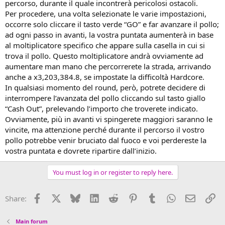
percorso, durante il quale incontrerà pericolosi ostacoli.
Per procedere, una volta selezionate le varie impostazioni,
occorre solo cliccare il tasto verde “GO” e far avanzare il pollo;
ad ogni passo in avanti, la vostra puntata aumenterà in base
al moltiplicatore specifico che appare sulla casella in cui si
trova il pollo. Questo moltiplicatore andrà ovviamente ad
aumentare man mano che percorrerete la strada, arrivando
anche a x3,203,384.8, se impostate la difficoltà Hardcore.
In qualsiasi momento del round, però, potrete decidere di
interrompere l’avanzata del pollo cliccando sul tasto giallo
“Cash Out”, prelevando l’importo che troverete indicato.
Ovviamente, più in avanti vi spingerete maggiori saranno le
vincite, ma attenzione perché durante il percorso il vostro
pollo potrebbe venir bruciato dal fuoco e voi perdereste la
vostra puntata e dovrete ripartire dall’inizio.
You must log in or register to reply here.
Facebook
X
Bluesky
LinkedIn
Reddit
Pinterest
Tumblr
WhatsApp
Email
Li
Share:
Main forum