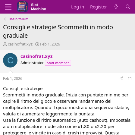
Log in
Register
Main forum
Consigli e strategie Scommetti in modo
graduale
T
S
casinofrat.xyz
Feb 1, 2026
h
t
r
a
casinofrat.xyz
C
e
r
Administrator
Staff member
a
t
d
d
s
a
Feb 1, 2026
#1
t
t
a
e
Consigli e strategie
r
Scommetti in modo graduale. Inizia con puntate minime per
t
capire il ritmo del gioco e osservare l’andamento del
e
moltiplicatore. Quando il gioco mostra una sequenza stabile,
r
valuta di aumentare leggermente la puntata.
Usa la funzione di ritiro automatico (auto cashout). Impostala
a un moltiplicatore moderato come x1.80 o x2.20 per
proteggere le vincite in caso di crash improvvisi. Questa