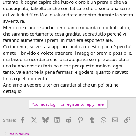
Intanto, bisogna capire che l’uovo d’oro è un premio che va
guadagnato, talvolta anche con fatica e che ci sono una serie
di livelli di difficoltà ai quali andrete incontro durante la vostra
avventura.
Menzione d’onore anche per quanto riguarda i moltiplicatori,
che saranno certamente cosa gradita, soprattutto perché vi
faranno aumentare i premi in maniera esponenziale.
Certamente, se vi stata approcciando a questo gioco è perché
amate il brivido e volete ottenere il maggior premio possibile,
ma bisogna ricordarsi che la strategia va sempre associata a
una buona dose di fortuna e che per questo motivo, ogni
tanto, vale anche la pena fermarsi e godersi quanto ricavato
fino a quel momento.
Andiamo a vedere ulteriori caratteristiche un po’ più nel
dettaglio.
You must log in or register to reply here.
Facebook
X
Bluesky
LinkedIn
Reddit
Pinterest
Tumblr
WhatsApp
Email
Li
Share:
Main forum