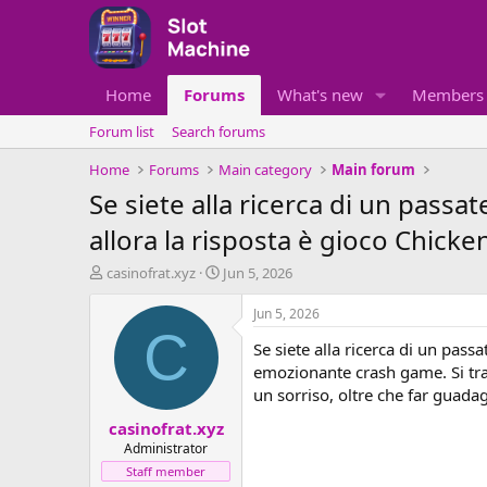
Home
Forums
What's new
Members
Forum list
Search forums
Home
Forums
Main category
Main forum
Se siete alla ricerca di un passa
allora la risposta è gioco Chick
T
S
casinofrat.xyz
Jun 5, 2026
h
t
r
a
Jun 5, 2026
e
r
C
Se siete alla ricerca di un pass
a
t
d
d
emozionante crash game. Si tratt
s
a
un sorriso, oltre che far guada
t
t
casinofrat.xyz
a
e
r
Administrator
t
Staff member
e