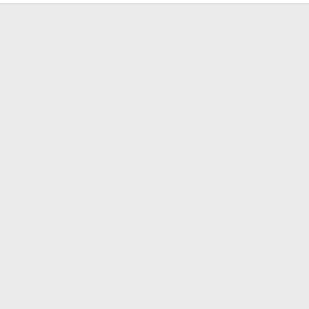
App
mail