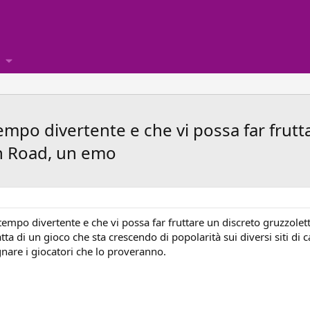
tempo divertente e che vi possa far frutt
en Road, un emo
atempo divertente e che vi possa far fruttare un discreto gruzzolet
a di un gioco che sta crescendo di popolarità sui diversi siti di 
gnare i giocatori che lo proveranno.