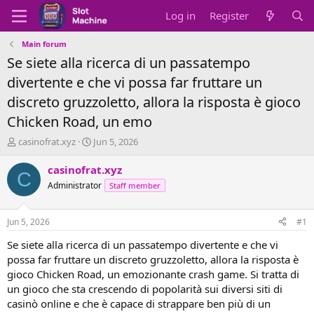
Log in
Register
Main forum
Se siete alla ricerca di un passatempo
divertente e che vi possa far fruttare un
discreto gruzzoletto, allora la risposta è gioco
Chicken Road, un emo
T
S
casinofrat.xyz
Jun 5, 2026
h
t
r
a
casinofrat.xyz
C
e
r
Administrator
Staff member
a
t
d
d
s
a
Jun 5, 2026
#1
t
t
a
e
Se siete alla ricerca di un passatempo divertente e che vi
r
possa far fruttare un discreto gruzzoletto, allora la risposta è
t
gioco Chicken Road, un emozionante crash game. Si tratta di
e
un gioco che sta crescendo di popolarità sui diversi siti di
r
casinò online e che è capace di strappare ben più di un