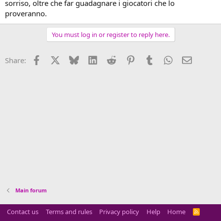
sorriso, oltre che far guadagnare i giocatori che lo
proveranno.
You must log in or register to reply here.
Facebook
X
Bluesky
LinkedIn
Reddit
Pinterest
Tumblr
WhatsApp
Email
Share:
Main forum
Contact us
Terms and rules
Privacy policy
Help
Home
R
S