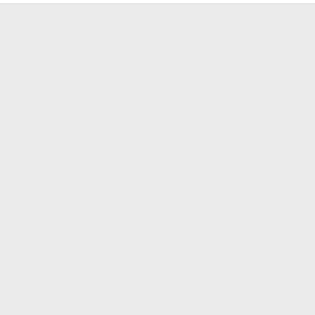
App
mail