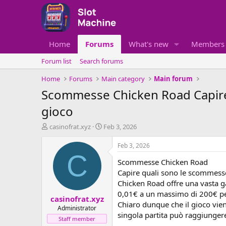
Home
Forums
What's new
Members
Forum list
Search forums
Home
Forums
Main category
Main forum
Scommesse Chicken Road Capire q
gioco
T
S
casinofrat.xyz
Feb 3, 2026
h
t
r
a
Feb 3, 2026
e
r
C
Scommesse Chicken Road
a
t
d
d
Capire quali sono le scommesse p
s
a
Chicken Road offre una vasta 
t
t
0,01€ a un massimo di 200€ per
casinofrat.xyz
a
e
Chiaro dunque che il gioco vien
r
Administrator
singola partita può raggiungere i
t
Staff member
e